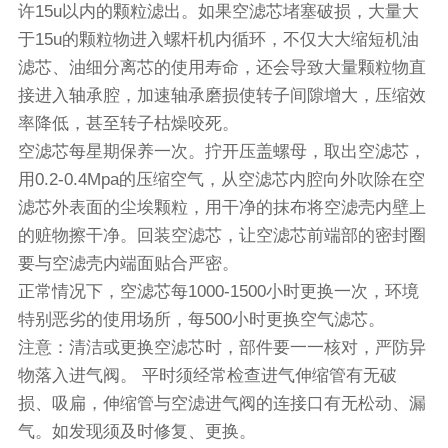
许15u以内的颗粒滤出。如果空滤芯堵塞破损，大量大
于15u的颗粒物进入螺杆机内循环，不仅大大缩短机油
滤芯、油细分离芯的使用寿命，还会导致大量颗粒物直
接进入轴承腔，加速轴承磨损使转子间隙增大，压缩效
率降低，甚至转子枯燥咬死。
空滤芯每星期保养一次。拧开压盖螺母，取出空滤芯，
用0.2-0.4Mpa的压缩空气，从空滤芯内腔向外吹除在空
滤芯外表面的尘埃颗粒，用干净的抹布将空滤壳内壁上
的赃物擦干净。回装空滤芯，让空滤芯前端部的密封圈
要与空滤壳内端面贴合严密。
正常情况下，空滤芯每1000-1500小时更换一次，环境
特别恶劣的使用场所，每500小时更换空气滤芯。
注意：清洁或更换空滤芯时，部件要一一核对，严防异
物落入进气阀。 平时须经常检查进气伸缩管有无破
损、吸扁，伸缩管与空滤进气阀的连接口有无松动、漏
气。如发现须及时修复、更换。