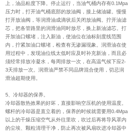
上，油品粘度下降。停止运行，当油气桶内存有0.1Mpa
压力时，打开油气桶底部的放油阀，接上储油罐。慢慢
打开放油阀，等润滑油成滴状后关闭放油阀。拧开油滤
芯，把各管路里的润滑油同时放尽，换上新油滤芯。打
开加油口螺堵，注入新油，使油位在油标刻度线范围
内，拧紧加油口螺堵，检查有无渗漏现象。润滑油在使
用过程中，发现油位线太低时应及时补充新油，而且必
须经常排放冷凝水，每周排放一次，在高温气候下应2-
3天排放一次。润滑油严禁不同品牌混合使用，切忌润
滑油超期使用。
5、冷却器的保养。
冷却器散热效果的好坏，直接影响空压机的使用温度。
螺杆的冷却器是直立着的，保养的时候就需要用0.4Mpa
以上的干燥压缩空气从外往里吹，吹过后再将导风罩内
的尘埃、颗粒清理干净，防止再次被风扇吹进冷却器中