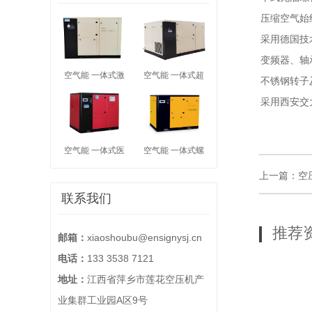
压缩空气始
采用德国技
变频器、轴
空气能 一体式激
空气能 一体式超
不锈钢转子
采用西安交
空气能 一体式医
空气能 一体式螺
上一篇：空
联系我们
推荐
邮箱：
xiaoshoubu@ensignysj.cn
电话：
133 3538 7121
地址：
江西省萍乡市莲花空压机产
业集群工业园A区9号