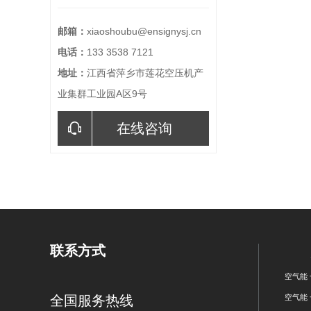
邮箱：
xiaoshoubu@ensignysj.cn
电话：
133 3538 7121
地址：
江西省萍乡市莲花空压机产
业集群工业园A区9号
在线咨询
联系方式
空气能
全国服务热线
空气能