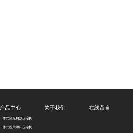
产品中心
关于我们
在线留言
 一体式激光切割压缩机
 一体式医用螺杆压缩机