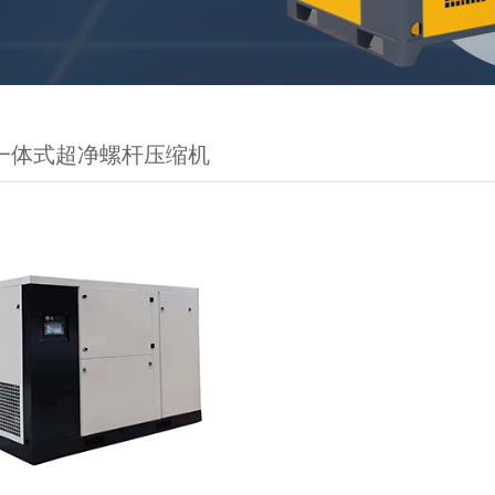
一体式超净螺杆压缩机