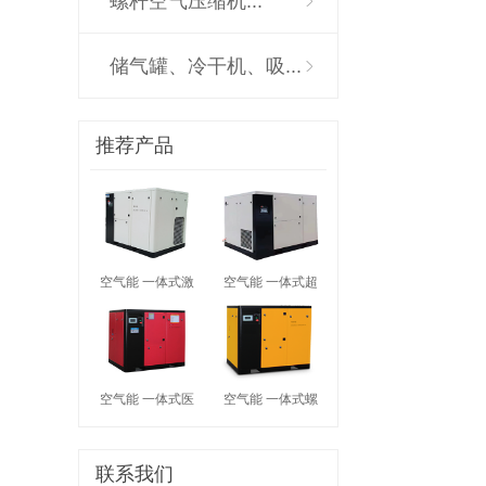
螺杆空气压缩机...
储气罐、冷干机、吸...
推荐产品
空气能 一体式激
空气能 一体式超
空气能 一体式医
空气能 一体式螺
联系我们