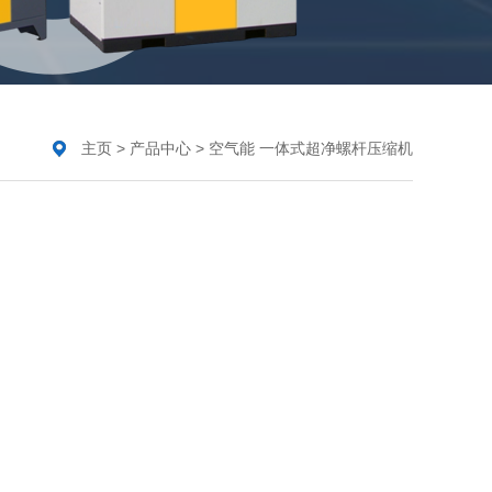
主页
>
产品中心
>
空气能 一体式超净螺杆压缩机